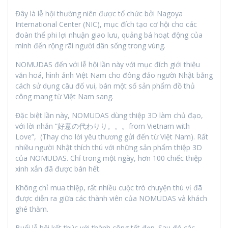
Đây là lễ hội thường niên được tổ chức bởi Nagoya
International Center (NIC), mục đích tạo cơ hội cho các
đoàn thể phi lợi nhuận giao lưu, quảng bá hoạt động của
mình đến rộng rãi người dân sống trong vùng.
NOMUDAS đến với lễ hội lần này với mục đích giới thiệu
văn hoá, hình ảnh Việt Nam cho đông đảo người Nhật bằng
cách sử dụng câu đố vui, bán một số sản phẩm đồ thủ
công mang từ Việt Nam sang.
Đặc biệt lần này, NOMUDAS dùng thiệp 3D làm chủ đạo,
với lời nhắn “好意の代わりり。。。from Vietnam with
Love”, (Thay cho lời yêu thương gửi đến từ Việt Nam). Rất
nhiều người Nhật thích thú với những sản phẩm thiệp 3D
của NOMUDAS. Chỉ trong một ngày, hơn 100 chiếc thiệp
xinh xắn đã được bán hết.
Không chỉ mua thiệp, rất nhiều cuộc trò chuyện thú vị đã
được diễn ra giữa các thành viên của NOMUDAS và khách
ghé thăm.
Buổi lễ hội kết thúc với thành công tốt đẹp. Sau đó các