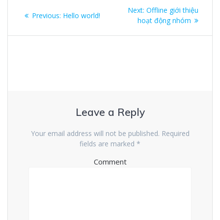
Post
Next:
Next
Offline giới thiệu
Previous:
Previous
Hello world!
navigation
hoạt động nhóm
post:
post:
Leave a Reply
Your email address will not be published.
Required
fields are marked
*
Comment